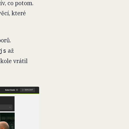
ív, co potom.
ěcí, které
borů.
až
js
kole vrátil