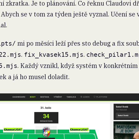
í zkratka. Je to plánování. Co řeknu Claudovi dř
 Abych se v tom za týden ještě vyznal. Učení se v
al.
mi po měsíci leží přes sto debug a fix sou
ipts/
.
.
22.mjs
fix_kvasek15.mjs
check_pilar1.m
. Každý vznikl, když systém v konkrétním 
5.mjs
k a já ho musel doladit.