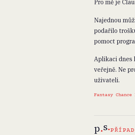
Pro mě je Clau
Najednou můžu,
podařilo troš
pomoct progra
Aplikaci dnes 
veřejně. Ne pro
uživateli.
Fantasy Chance 
s
.
p
.
PŘÍPAD