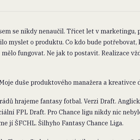
em se nikdy nenaučil. Třicet let v marketingu,
lo myslet o produktu. Co kdo bude potřebovat, 
to mělo fungovat. Ne jak to postavit. Realizace vž
 Moje duše produktového manažera a kreativce d
ádů hrajeme fantasy fotbal. Verzi Draft. Anglic
iální FPL Draft. Pro Chance ligu nikdy nic nebyl
káme jí ŠFCHL. Šilhyho Fantasy Chance Liga.