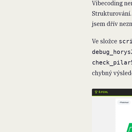
Vibecoding nen
Strukturování.
jsem dřív nezn
Ve složce
scr
debug_horys
check_pilar
chybný výslede