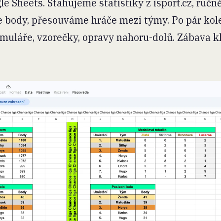
le Sheets. Stahujeme statistiky z isport.cz, ručn
 body, přesouváme hráče mezi týmy. Po pár kole
rmuláře, vzorečky, opravy nahoru-dolů. Zábava k