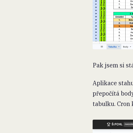
Pak jsem si st
Aplikace stahuj
přepočítá bod
tabulku. Cron 