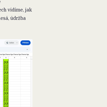
ě
ch vidíme, jak
lesá, údržba