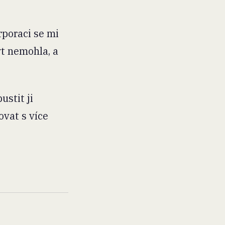
rporaci se mi
t nemohla, a
stit ji
ovat s více