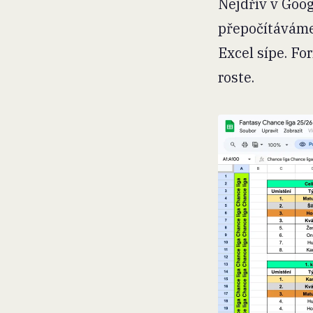
Nejdřív v Goog
přepočítáváme
Excel sípe. Fo
roste.