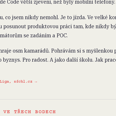
de Code větší zjevení, než byly mobilní telefony.
 co jsem nikdy nemohl. Je to jízda. Ve velké ko
ku posunout produktovou práci tam, kde nikdy bý
mátorům se zadáním a POC.
hraje osm kamarádů. Pohrávám si s myšlenkou pu
 byznys. Pro radost. A jako další školu. Jak prac
Liga, sfchl.cz →
 VE TŘECH BODECH