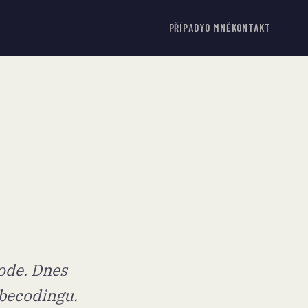
PŘÍPADY
O MNĚ
KONTAKT
Code. Dnes
ibecodingu.