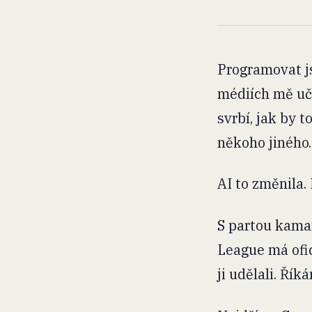
Programovat js
médiích mě uči
svrbí, jak by 
někoho jiného.
AI to změnila.
S partou kamar
League má ofic
ji udělali. Ří