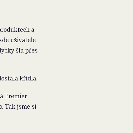
 produktech a
kde uživatele
dycky šla přes
ostala křídla.
ká Premier
o. Tak jsme si