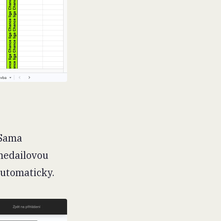
. Sama
medailovou
automaticky.